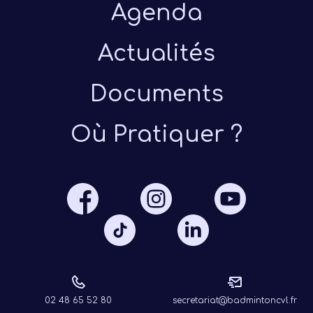
Agenda
Actualités
Documents
Présen
Où Pratiquer ?
Les 
Notre
Ré
02 48 65 52 80
secretariat@badmintoncvl.fr