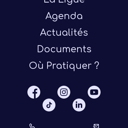
Agenda
Actualités
Documents
Présen
Où Pratiquer ?
Les 
Notre
Ré