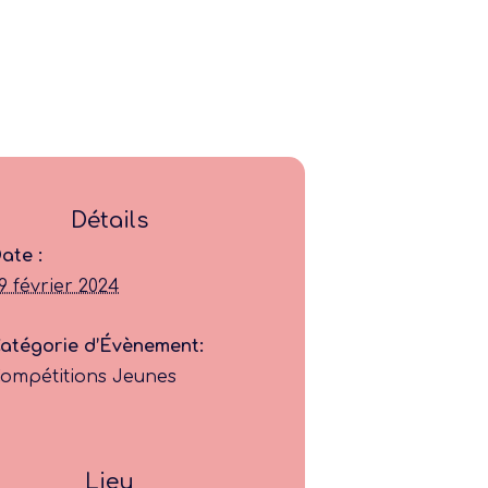
Détails
ate :
Ligue
9 février 2024
Construire
atégorie d’Évènement:
ompétitions Jeunes
Jouer
Former
Lieu