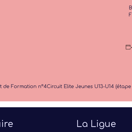
B
F
et de Formation n°4
Circuit Elite Jeunes U13-U14 (étap
ire
La Ligue