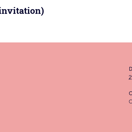
invitation)
 actu :
D
nérale
2
C
C