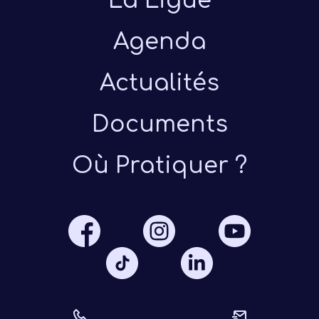
La Ligue
Agenda
Actualités
Documents
Présen
Où Pratiquer ?
Les 
Notre
Ré