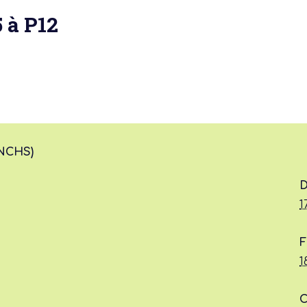
5 à P12
 actu :
ANCHS)
D
nérale
1
F
1
C