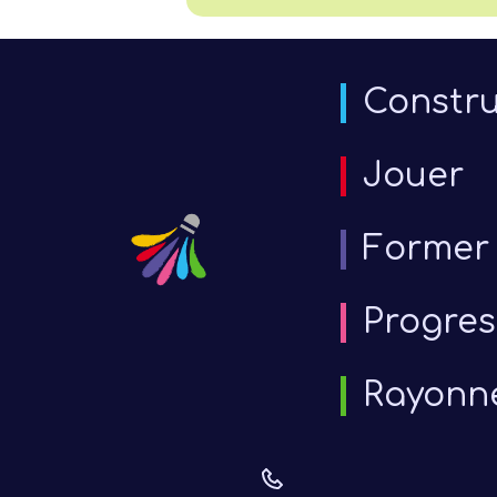
Constru
Jouer
Former
Progres
Rayonn
6 j