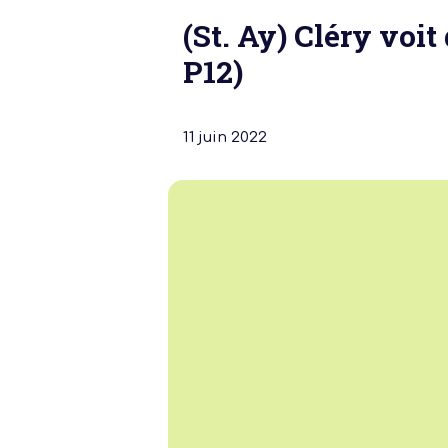
(St. Ay) Cléry voit
P12)
11 juin 2022
Notre dernière
Assemblée Gé
2026