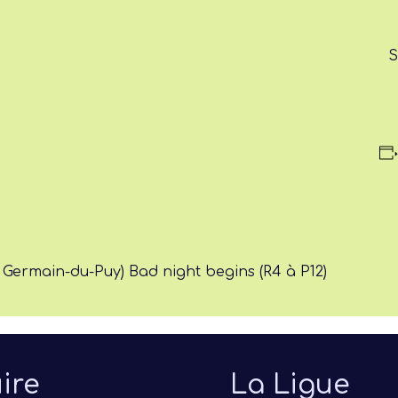
S
. Germain-du-Puy) Bad night begins (R4 à P12)
ire
La Ligue