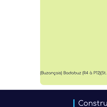
(Buzançais) Badabuz (R4 à P12)
(St
Constru