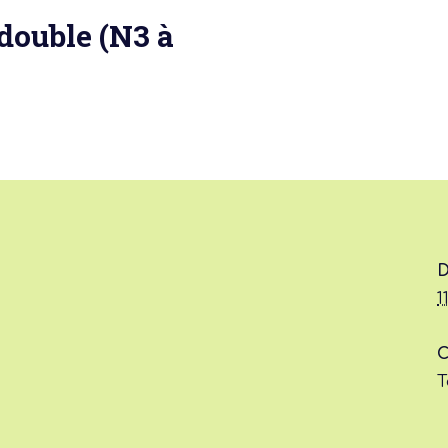
 double (N3 à
 actu :
nérale
D
1
C
T