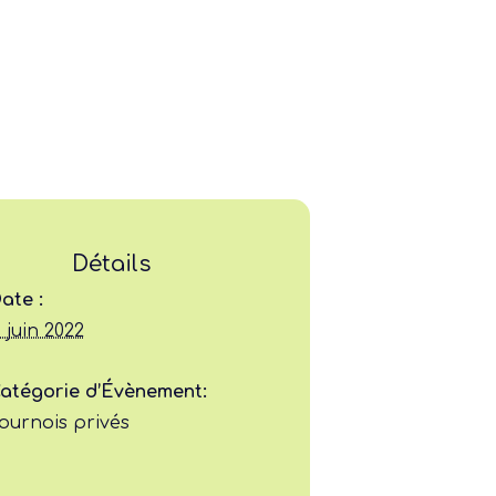
Détails
Ligue
ate :
1 juin 2022
Construire
atégorie d’Évènement:
Jouer
ournois privés
Former