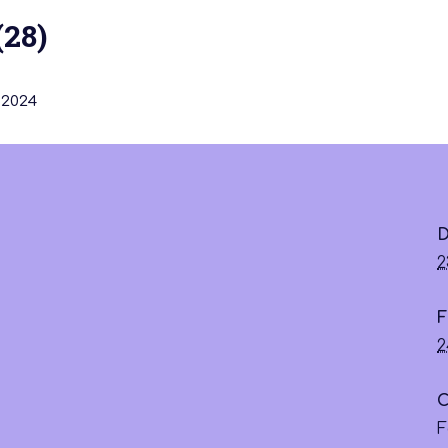
(28)
 2024
 actu :
nérale
D
2
F
2
C
F