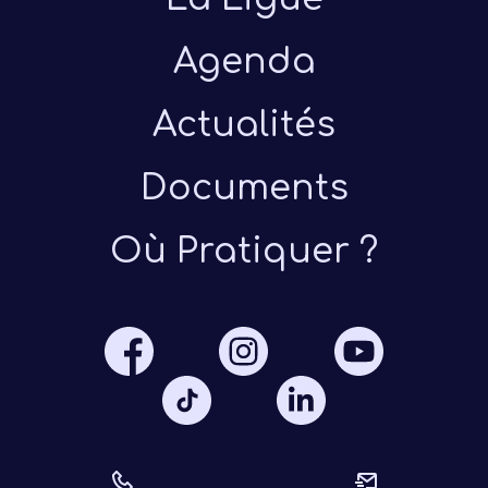
Agenda
Actualités
Documents
Présen
Où Pratiquer ?
Les 
Notre
Ré