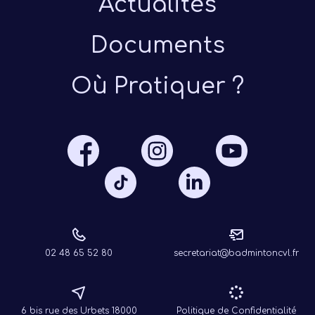
Actualités
Documents
Où Pratiquer ?
Présen
Les 
Notre
Ré
02 48 65 52 80
secretariat@badmintoncvl.fr
6 bis rue des Urbets 18000
Politique de Confidentialité