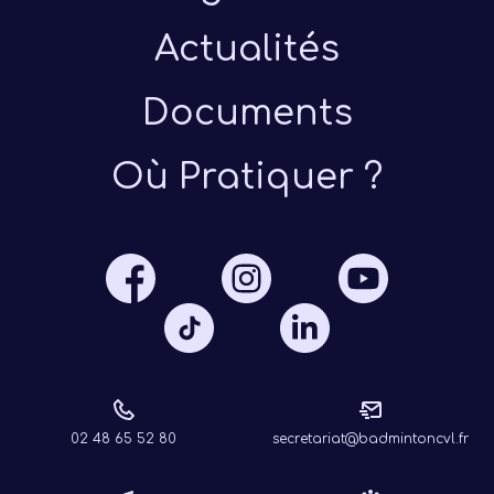
Actualités
Documents
Où Pratiquer ?
Présen
Les 
Notre
Ré
02 48 65 52 80
secretariat@badmintoncvl.fr