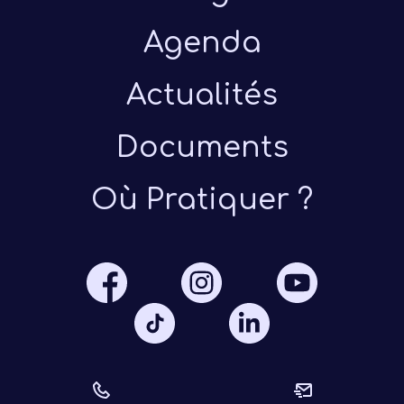
Agenda
Actualités
Documents
Présen
Où Pratiquer ?
Les 
Notre
Ré