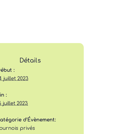
Détails
Ligue
ébut :
4 juillet 2023
Construire
in :
Jouer
6 juillet 2023
Former
atégorie d’Évènement:
ournois privés