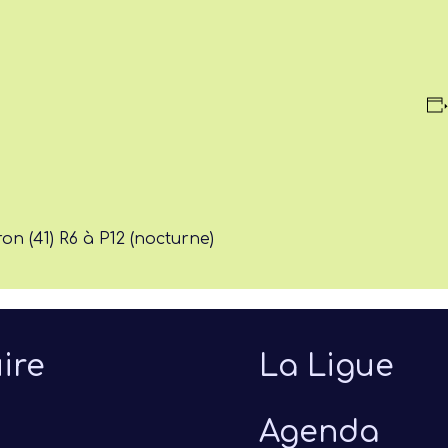
n (41) R6 à P12 (nocturne)
ire
La Ligue
Agenda