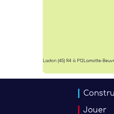
Ladon (45) R4 à P12
Lamotte-Beuvro
Constru
Jouer