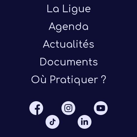
La Ligue
Agenda
Actualités
Documents
Présen
Où Pratiquer ?
Les 
Notre
Ré