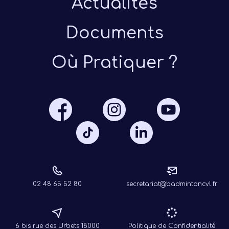
Actualités
Documents
Où Pratiquer ?
Présen
Les 
Notre
Ré
02 48 65 52 80
secretariat@badmintoncvl.fr
6 bis rue des Urbets 18000
Politique de Confidentialité