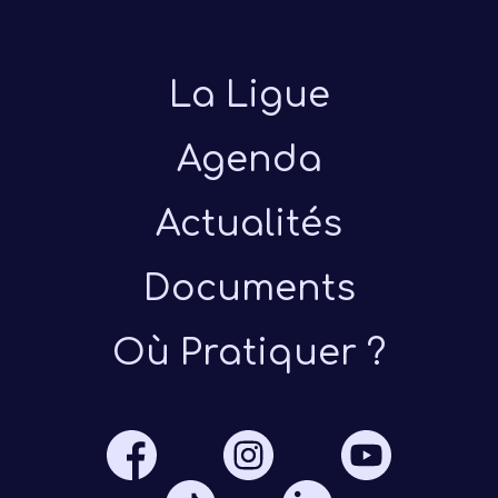
La Ligue
Agenda
Actualités
Présen
Documents
Les 
Où Pratiquer ?
Notre
Ré