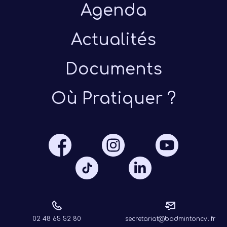
Agenda
Actualités
Documents
Présen
Où Pratiquer ?
Les 
Notre
Ré
02 48 65 52 80
secretariat@badmintoncvl.fr