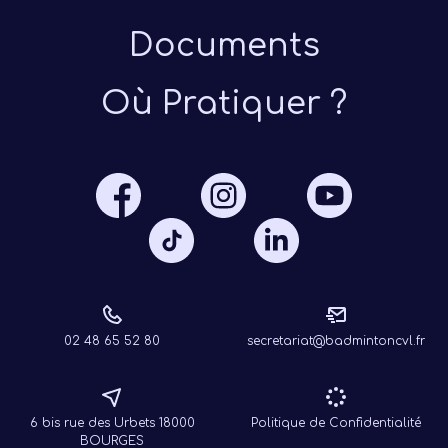
Documents
Où Pratiquer ?
Présen
Les 
Notre
Ré
02 48 65 52 80
secretariat@badmintoncvl.fr
6 bis rue des Urbets 18000
Politique de Confidentialité
BOURGES