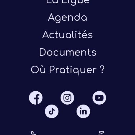
La Ligue
Agenda
Actualités
Documents
Présen
Où Pratiquer ?
Les 
Notre
Ré