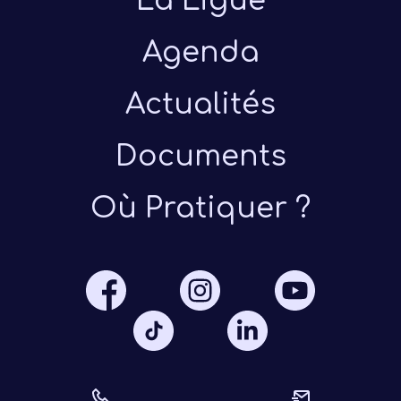
La Ligue
Agenda
Actualités
Documents
Présen
Où Pratiquer ?
Les 
Notre
Ré