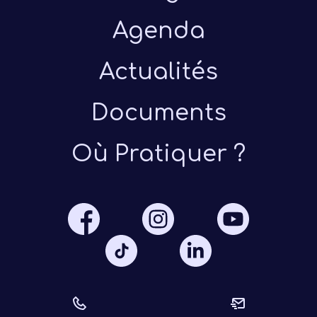
Agenda
Actualités
Documents
Présen
Où Pratiquer ?
Les 
Notre
Ré