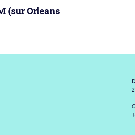
 (sur Orleans
 actu :
nérale
D
2
C
T