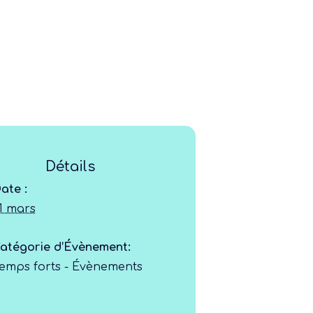
Ligue
Détails
Construire
ate :
1 mars
Jouer
atégorie d’Évènement:
Former
emps forts - Évènements
Progresser