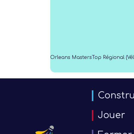
Orleans Masters
Top Régional (V
Constru
Jouer