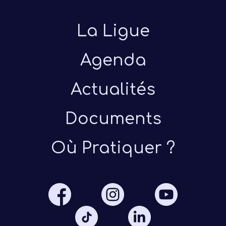
La Ligue
Agenda
Actualités
Présen
Documents
Les 
Où Pratiquer ?
Notre
Ré