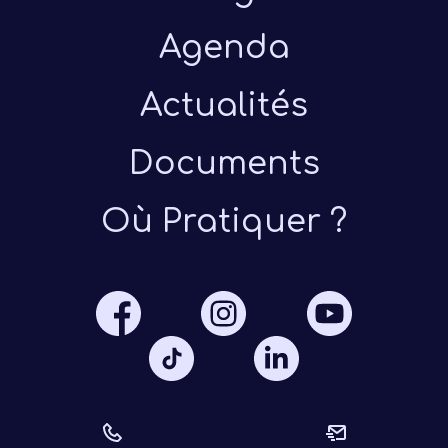
Agenda
Actualités
Documents
Présen
Où Pratiquer ?
Les 
Notre
Ré