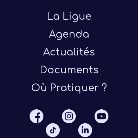
La Ligue
Agenda
Actualités
Présen
Documents
Les 
Où Pratiquer ?
Notre
Ré