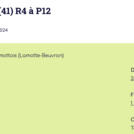
41) R4 à P12
024
mottois (Lamotte-Beuvron)
 actu :
D
3
nérale
F
1
C
T