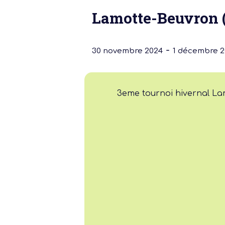
Lamotte-Beuvron (
-
30 novembre 2024
1 décembre 2
3eme tournoi hivernal La
Notre dernière
Assemblée Gé
2026