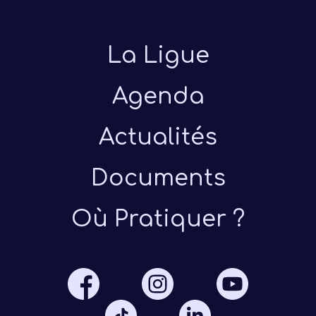
La Ligue
Agenda
Actualités
Présen
Documents
Les 
Où Pratiquer ?
Notre
Ré