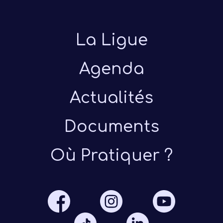
La Ligue
Agenda
Actualités
Présen
Documents
Les 
Où Pratiquer ?
Notre
Ré