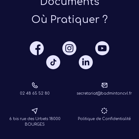
Documents
Où Pratiquer ?
Présen
Les 
Notre
Ré
02 48 65 52 80
secretariat@badmintoncvl.fr
6 bis rue des Urbets 18000
Politique de Confidentialité
BOURGES