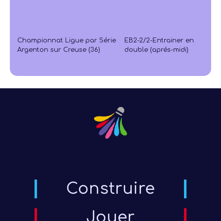
Championnat Ligue par Série
EB2-2/2-Entrainer en
Argenton sur Creuse (36)
double (aprés-midi)
Construire
Jouer