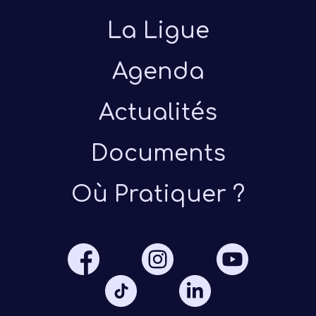
La Ligue
Agenda
Actualités
Présen
Documents
Où Pratiquer ?
Les 
Notre
Ré