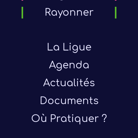
Rayonner
La Ligue
Agenda
Présen
Actualités
Les 
Documents
Notre
Où Pratiquer ?
Ré