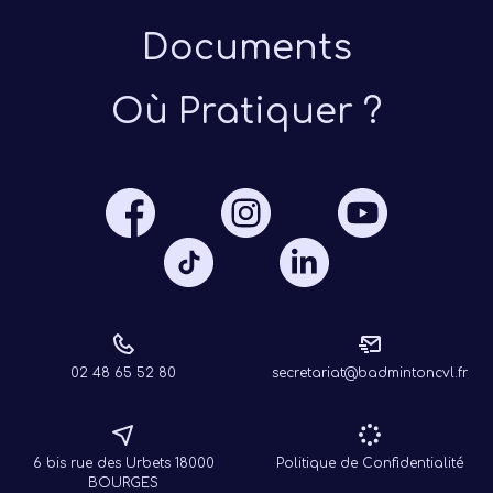
Documents
Où Pratiquer ?
Présen
Les 
Notre
Ré
02 48 65 52 80
secretariat@badmintoncvl.fr
6 bis rue des Urbets 18000
Politique de Confidentialité
BOURGES