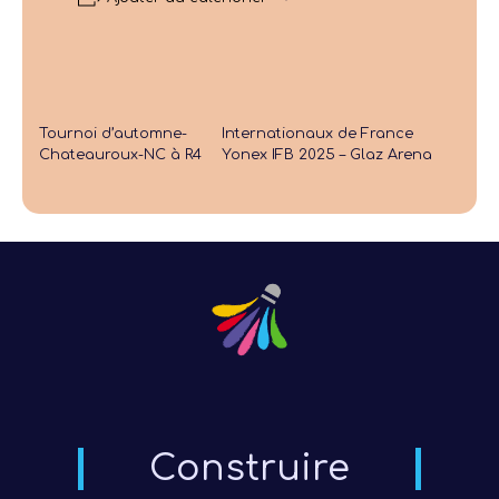
Tournoi d’automne-
Internationaux de France
Chateauroux-NC à R4
Yonex IFB 2025 – Glaz Arena
Construire