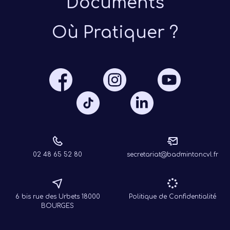
Documents
Où Pratiquer ?
Présen
Les 
Notre
Ré
02 48 65 52 80
secretariat@badmintoncvl.fr
6 bis rue des Urbets 18000
Politique de Confidentialité
BOURGES