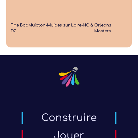
The BadMuidton-Muides sur Loire-NC à
Orleans
D7
Masters
Construire
Jouer