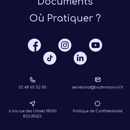
Documents
Où Pratiquer ?
Présen
Les 
Notre
Ré
02 48 65 52 80
secretariat@badmintoncvl.fr
6 bis rue des Urbets 18000
Politique de Confidentialité
BOURGES