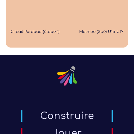
Circuit Parabad (étape 1)
Malmoë (Suè) U15-U19
Construire
Jouer