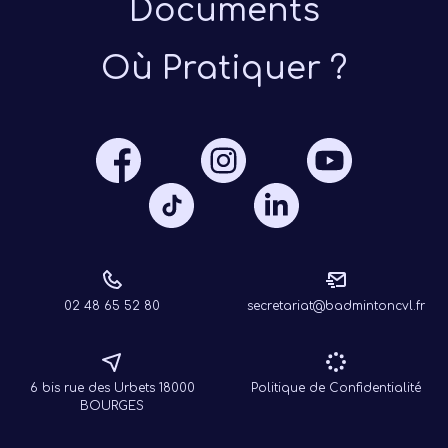
Documents
Où Pratiquer ?
Présen
Les 
Notre
Ré
02 48 65 52 80
secretariat@badmintoncvl.fr
6 bis rue des Urbets 18000
Politique de Confidentialité
BOURGES