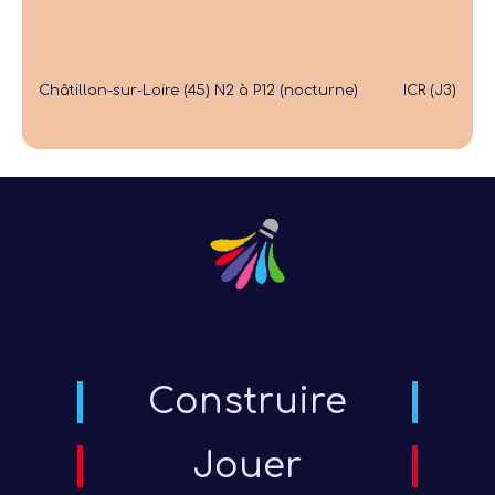
Châtillon-sur-Loire (45) N2 à P12 (nocturne)
ICR (J3)
Construire
Jouer