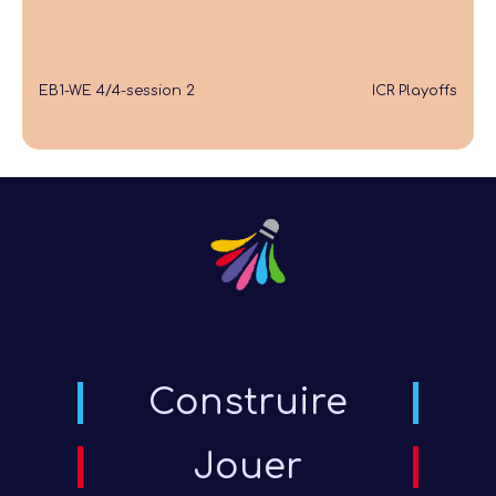
EB1-WE 4/4-session 2
ICR Playoffs
Construire
Jouer