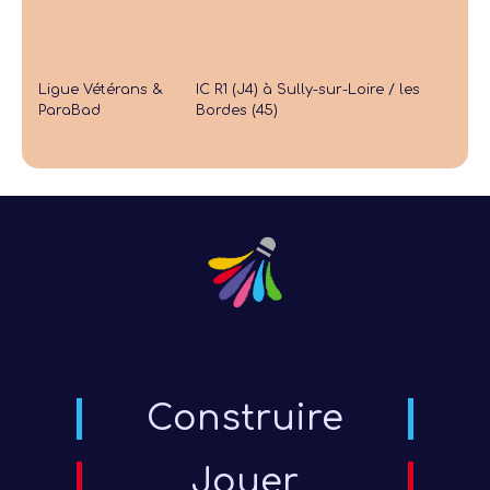
Ligue Vétérans &
IC R1 (J4) à Sully-sur-Loire / les
ParaBad
Bordes (45)
Construire
Jouer