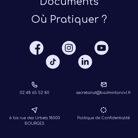
Documents
Où Pratiquer ?
Présen
Les 
Notre
Ré
02 48 65 52 80
secretariat@badmintoncvl.fr
6 bis rue des Urbets 18000
Politique de Confidentialité
BOURGES