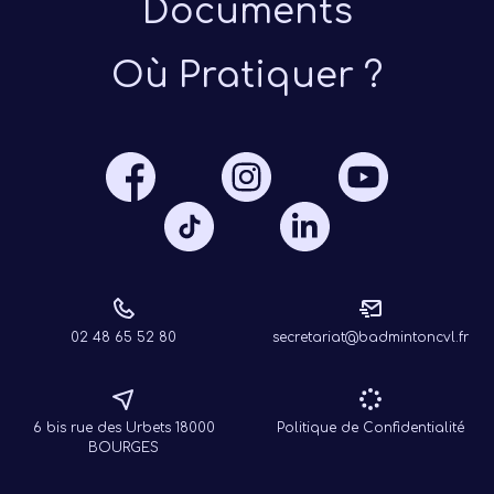
Documents
Où Pratiquer ?
Présen
Les 
Notre
Ré
02 48 65 52 80
secretariat@badmintoncvl.fr
6 bis rue des Urbets 18000
Politique de Confidentialité
BOURGES