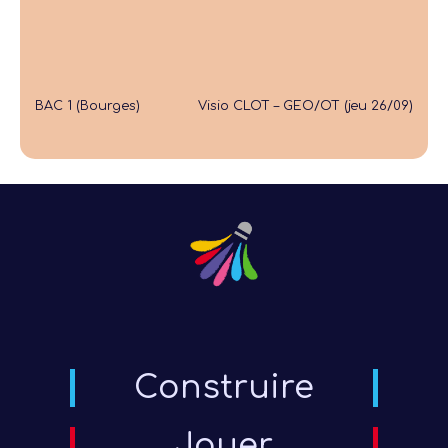
BAC 1 (Bourges)
Visio CLOT – GEO/OT (jeu 26/09)
Construire
Jouer