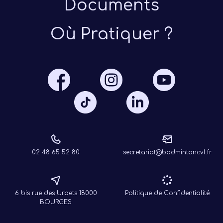
Documents
Où Pratiquer ?
Présen
Les 
Notre
Ré
02 48 65 52 80
secretariat@badmintoncvl.fr
6 bis rue des Urbets 18000
Politique de Confidentialité
BOURGES