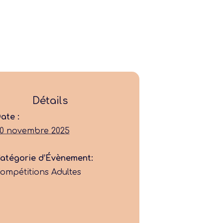
Ligue
Détails
Construire
ate :
0 novembre 2025
Jouer
atégorie d’Évènement:
ompétitions Adultes
Former
Progresser