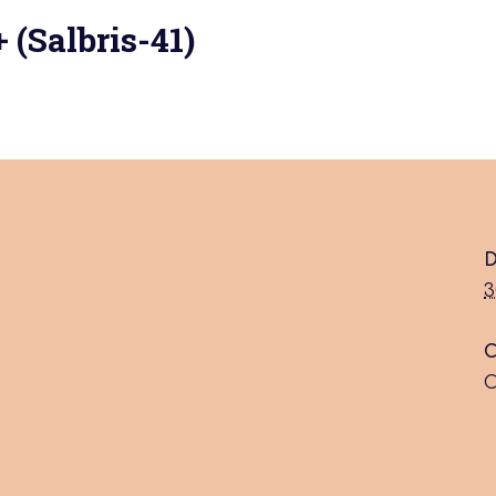
 (Salbris-41)
 actu :
nérale
D
3
C
C