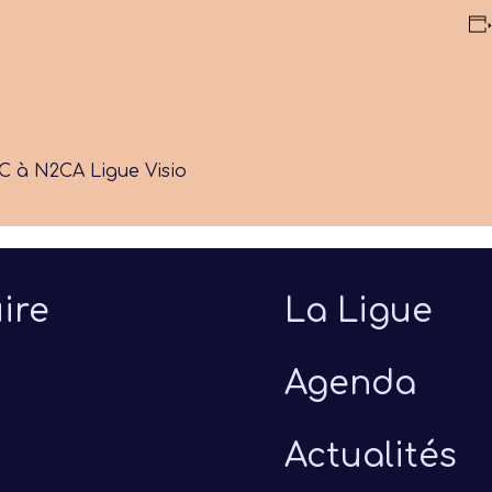
C à N2
CA Ligue Visio
ire
La Ligue
Agenda
Actualités