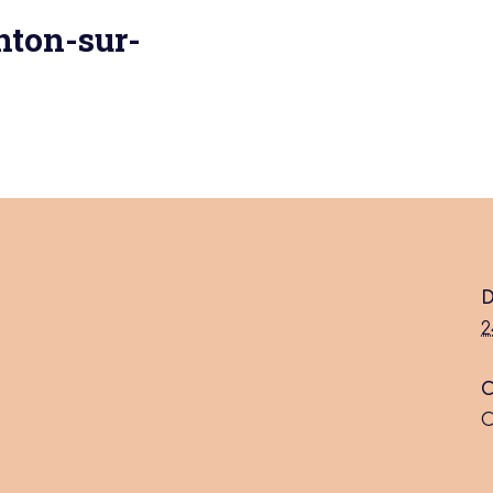
nton-sur-
 actu :
nérale
D
2
C
C