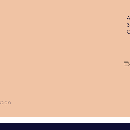
A
3
C
tion