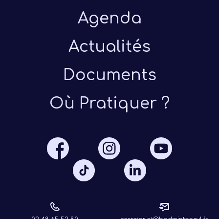
Agenda
Actualités
Documents
Présen
Où Pratiquer ?
Les 
Notre
Ré