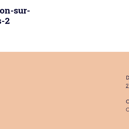
ton-sur-
s-2
 actu :
nérale
D
2
C
C