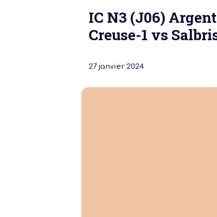
IC N3 (J06) Argen
Creuse-1 vs Salbri
27 janvier 2024
Notre dernière
Assemblée Gé
2026