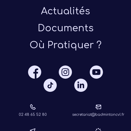
Actualités
Documents
Où Pratiquer ?
Présen
Les 
Notre
Ré
02 48 65 52 80
secretariat@badmintoncvl.fr