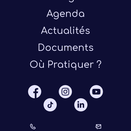
Agenda
Actualités
Documents
Présen
Où Pratiquer ?
Les 
Notre
Ré