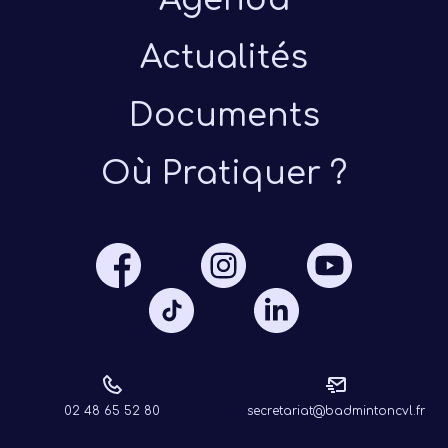
Actualités
Documents
Où Pratiquer ?
Présen
Les 
Notre
Ré
02 48 65 52 80
secretariat@badmintoncvl.fr