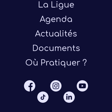
La Ligue
Agenda
Actualités
Documents
Présen
Où Pratiquer ?
Les 
Notre
Ré