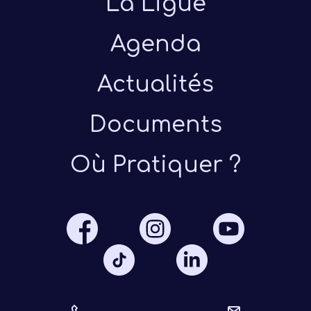
La Ligue
Agenda
Actualités
Documents
Présen
Où Pratiquer ?
Les 
Notre
Ré