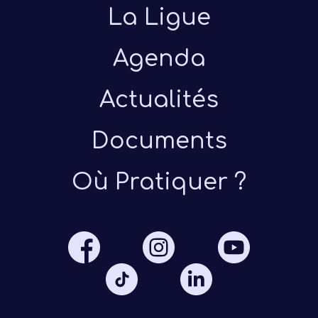
La Ligue
Agenda
Actualités
Documents
Présen
Où Pratiquer ?
Les 
Notre
Ré