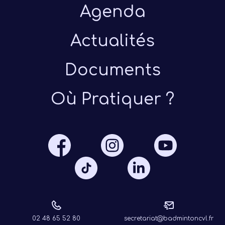
Agenda
Actualités
Documents
Présen
Où Pratiquer ?
Les 
Notre
Ré
02 48 65 52 80
secretariat@badmintoncvl.fr